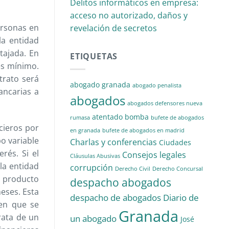
Delitos informáticos en empresa:
acceso no autorizado, daños y
ersonas en
revelación de secretos
la entidad
tajada. En
ETIQUETAS
és mínimo.
trato será
abogado granada
abogado penalista
ancarias a
abogados
abogados defensores nueva
atentado
bomba
rumasa
bufete de abogados
cieros por
en granada
bufete de abogados en madrid
po variable
Charlas y conferencias
Ciudades
rés. Si el
Consejos legales
Cláusulas Abusivas
la entidad
corrupción
Derecho Civil
Derecho Concursal
l producto
despacho abogados
eses. Esta
despacho de abogados
Diario de
 en que se
Granada
trata de un
un abogado
José