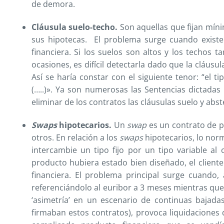
de demora.
Cláusula suelo-techo.
Son aquellas que fijan míni
sus hipotecas. El problema surge cuando existe u
financiera. Si los suelos son altos y los techos 
ocasiones, es difícil detectarla dado que la cláu
Así se haría constar con el siguiente tenor: “el 
(…..)». Ya son numerosas las Sentencias dictada
eliminar de los contratos las cláusulas suelo y abst
Swaps
hipotecarios.
Un
swap
es un contrato de p
otros. En relación a los
swaps
hipotecarios, lo norm
intercambie un tipo fijo por un tipo variable al 
producto hubiera estado bien diseñado, el cliente 
financiera. El problema principal surge cuando, 
referenciándolo al euribor a 3 meses mientras que
‘asimetría’ en un escenario de continuas bajad
firmaban estos contratos), provoca liquidaciones d