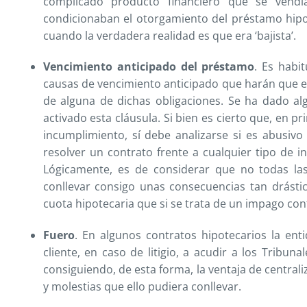
complicado producto financiero que se vendía
condicionaban el otorgamiento del préstamo hipote
cuando la verdadera realidad es que era ‘bajista’.
Vencimiento anticipado del préstamo
. Es habi
causas de vencimiento anticipado que harán que e
de alguna de dichas obligaciones. Se ha dado al
activado esta cláusula. Si bien es cierto que, en p
incumplimiento, sí debe analizarse si es abusiv
resolver un contrato frente a cualquier tipo de 
Lógicamente, es de considerar que no todas las
conllevar consigo unas consecuencias tan drásti
cuota hipotecaria que si se trata de un impago co
Fuero
. En algunos contratos hipotecarios la en
cliente, en caso de litigio, a acudir a los Tribu
consiguiendo, de esta forma, la ventaja de centrali
y molestias que ello pudiera conllevar.