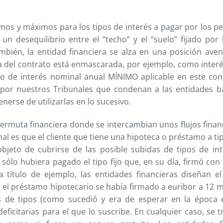
mos y máximos para los tipos de interés a pagar por los p
n desequilibrio entre el “techo” y el “suelo” fijado por 
también, la entidad financiera se alza en una posición aven
sula del contrato está enmascarada, por ejemplo, como inter
tipo de interés nominal anual MÍNIMO aplicable en este con
s por nuestros Tribunales que condenan a las entidades b
enerse de utilizarlas en lo sucesivo.
ermuta financiera donde se intercambian unos flujos finan
al es que el cliente que tiene una hipoteca o préstamo a ti
objeto de cubrirse de las posible subidas de tipos de inte
sólo hubiera pagado el tipo fijo que, en su día, firmó con 
a título de ejemplo, las entidades financieras diseñan e
 el préstamo hipotecario se había firmado a euribor a 12 m
as de tipos (como sucedió y era de esperar en la época
eficitarias para el que lo suscribe. En cualquier caso, se 