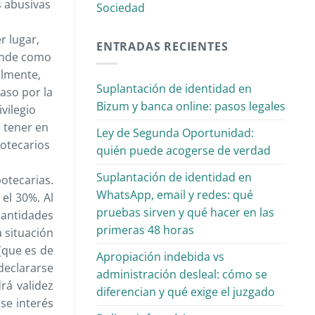
s abusivas
Sociedad
r lugar,
ENTRADAS RECIENTES
iende como
almente,
Suplantación de identidad en
aso por la
Bizum y banca online: pasos legales
vilegio
e tener en
Ley de Segunda Oportunidad:
potecarios
quién puede acogerse de verdad
Suplantación de identidad en
otecarias.
WhatsApp, email y redes: qué
 el 30%. Al
pruebas sirven y qué hacer en las
cantidades
primeras 48 horas
a situación
 (que es de
Apropiación indebida vs
declararse
administración desleal: cómo se
rá validez
diferencian y qué exige el juzgado
se interés