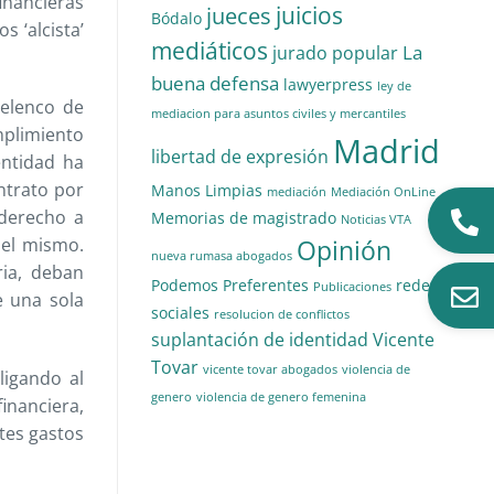
nancieras
juicios
jueces
Bódalo
 ‘alcista’
mediáticos
La
jurado popular
buena defensa
lawyerpress
ley de
 elenco de
mediacion para asuntos civiles y mercantiles
mplimiento
Madrid
libertad de expresión
entidad ha
ontrato por
Manos Limpias
mediación
Mediación OnLine
 derecho a
Memorias de magistrado
Noticias VTA
del mismo.
Opinión
nueva rumasa abogados
ria, deban
Podemos
Preferentes
redes
Publicaciones
e una sola
sociales
resolucion de conflictos
suplantación de identidad
Vicente
Tovar
vicente tovar abogados
violencia de
ligando al
genero
violencia de genero femenina
inanciera,
ntes gastos