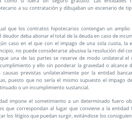
 como si fuera un seguro gratuito. Las entidades fi
cario a su contratación y dibujaban un escenario de tipos
tual que los contratos hipotecarios contengan un amplio
l deudor deba abonar el total de la deuda en caso de incu
gún caso en el que con el impago de una sola cuota, la 
rincipio, no puede considerarse abusiva la resolución del c
o que una de las partes se reserve de modo unilateral el
incumplimiento y ello sin ponderar la gravedad o alcance 
 causas previstas unilateralmente por la entidad banca
cas, puesto que no sería el mismo supuesto el impago d
ntinuado o un incumplimiento sustancial.
tidad impone el sometimiento a un determinado fuero ob
nales que correspondan al lugar que conviene a la entidad f
zar los litigios que puedan surgir, evitándose los consiguie