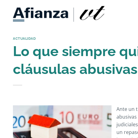
Saltar
al
contenido
ACTUALIDAD
Lo que siempre qui
cláusulas abusivas
Ante un t
abusivas 
judiciale
un repaso