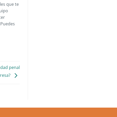
les que te
uipo
ter
. Puedes
idad penal
presa?