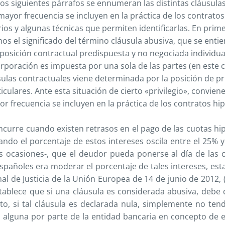
los siguientes párrafos se ennumeran las distintas cláusula
ayor frecuencia se incluyen en la práctica de los contratos
ios y algunas técnicas que permiten identificarlas.
En prime
s el significado del término cláusula abusiva, que se ent
sposición contractual predispuesta y no negociada individu
rporación es impuesta por una sola de las partes (en este c
usulas contractuales viene determinada por la posición de pri
iculares. Ante esta situación de cierto «privilegio», convien
r frecuencia se incluyen en la práctica de los contratos hi
ncurre cuando existen retrasos en el pago de las cuotas hip
ando el porcentaje de estos intereses oscila entre el 25% y
s ocasiones-, que el deudor pueda ponerse al día de las 
 españoles era moderar el porcentaje de tales intereses, est
nal de Justicia de la Unión Europea de 14 de junio de 2012,
stablece que si una cláusula es considerada abusiva, debe 
to, si tal cláusula es declarada nula, simplemente no tend
 alguna por parte de la entidad bancaria en concepto de e