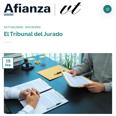
Saltar
al
contenido
ACTUALIDAD
,
SOCIEDAD
El Tribunal del Jurado
19
Sep