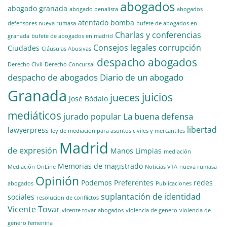
abogados
abogado granada
abogado penalista
abogados
atentado
bomba
defensores nueva rumasa
bufete de abogados en
Charlas y conferencias
granada
bufete de abogados en madrid
Consejos legales
corrupción
Ciudades
Cláusulas Abusivas
despacho abogados
Derecho Civil
Derecho Concursal
despacho de abogados
Diario de un abogado
Granada
juicios
jueces
José Bódalo
mediáticos
La buena defensa
jurado popular
libertad
lawyerpress
ley de mediacion para asuntos civiles y mercantiles
Madrid
de expresión
Manos Limpias
mediación
Memorias de magistrado
Mediación OnLine
Noticias VTA
nueva rumasa
Opinión
Podemos
Preferentes
redes
abogados
Publicaciones
suplantación de identidad
sociales
resolucion de conflictos
Vicente Tovar
vicente tovar abogados
violencia de genero
violencia de
genero femenina