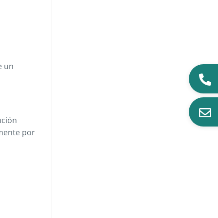
e un
ación
amente por