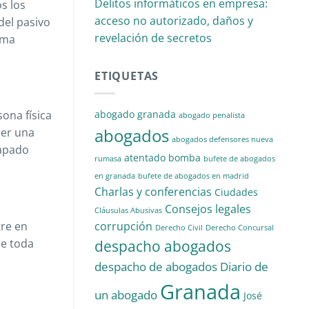
Delitos informáticos en empresa:
s los
acceso no autorizado, daños y
del pasivo
revelación de secretos
ema
ETIQUETAS
abogado granada
ona física
abogado penalista
abogados
cer una
abogados defensores nueva
rapado
atentado
bomba
rumasa
bufete de abogados
en granada
bufete de abogados en madrid
Charlas y conferencias
Ciudades
Consejos legales
Cláusulas Abusivas
corrupción
tre en
Derecho Civil
Derecho Concursal
ue toda
despacho abogados
despacho de abogados
Diario de
Granada
un abogado
José