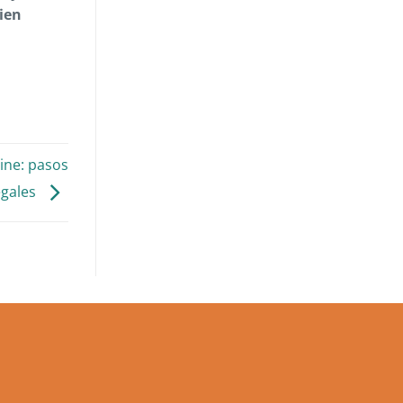
ien
ine: pasos
egales