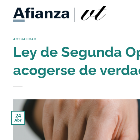
Saltar
al
contenido
ACTUALIDAD
Ley de Segunda Op
acogerse de verda
24
Abr