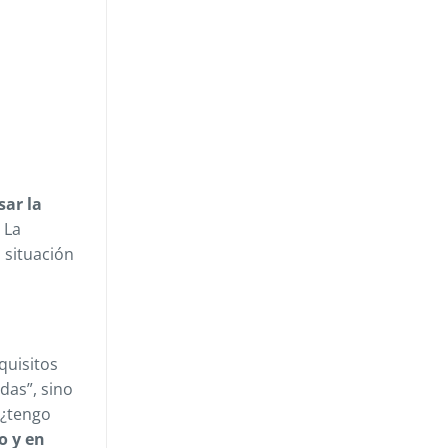
sar la
La
 situación
quisitos
das”, sino
“¿tengo
o y en