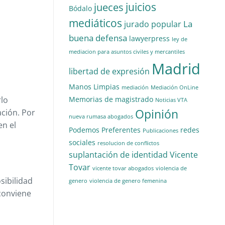
juicios
jueces
Bódalo
mediáticos
La
jurado popular
buena defensa
lawyerpress
ley de
mediacion para asuntos civiles y mercantiles
Madrid
libertad de expresión
Manos Limpias
mediación
Mediación OnLine
Memorias de magistrado
rlo
Noticias VTA
Opinión
ación. Por
nueva rumasa abogados
en el
Podemos
Preferentes
redes
Publicaciones
sociales
resolucion de conflictos
suplantación de identidad
Vicente
Tovar
vicente tovar abogados
violencia de
sibilidad
genero
violencia de genero femenina
conviene