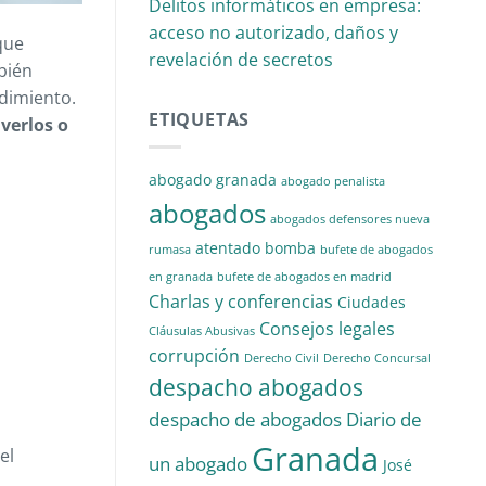
Delitos informáticos en empresa:
acceso no autorizado, daños y
que
revelación de secretos
bién
edimiento.
ETIQUETAS
verlos o
abogado granada
abogado penalista
abogados
abogados defensores nueva
atentado
bomba
rumasa
bufete de abogados
en granada
bufete de abogados en madrid
Charlas y conferencias
Ciudades
Consejos legales
Cláusulas Abusivas
corrupción
Derecho Civil
Derecho Concursal
despacho abogados
despacho de abogados
Diario de
Granada
el
un abogado
José