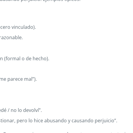
rcero vinculado).
razonable.
n (formal o de hecho).
“me parece mal”).
edé / no lo devolví”.
stionar, pero lo hice abusando y causando perjuicio”.