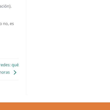
ación).
o no, es
redes: qué
 horas