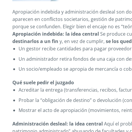
Apropiación indebida y administración desleal son d
aparecen en conflictos societarios, gestión de patrim
porque se confunden. Elegir bien el encaje no es “teóri
Apropiación indebida: la idea central
Se produce cu
destinarlos a un fin
y, en vez de cumplir,
se los que
Un gestor recibe cantidades para pagar proveedore
Un administrador retira fondos de una caja con des
Un socio/empleado se apropia de mercancía o cob
Qué suele pedir el juzgado
Acreditar la entrega (transferencias, recibos, factur
Probar la “obligación de destino” o devolución (con
Mostrar el acto de apropiación (movimientos, reint
Administración desleal: la idea central
Aquí el probl
patrimonio administrado” abusando de facultades y ca