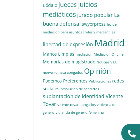
juicios
jueces
Bódalo
mediáticos
La
jurado popular
buena defensa
lawyerpress
ley de
mediacion para asuntos civiles y mercantiles
Madrid
libertad de expresión
Manos Limpias
mediación
Mediación OnLine
Memorias de magistrado
Noticias VTA
Opinión
nueva rumasa abogados
Podemos
Preferentes
redes
Publicaciones
sociales
resolucion de conflictos
suplantación de identidad
Vicente
Tovar
vicente tovar abogados
violencia de
genero
violencia de genero femenina