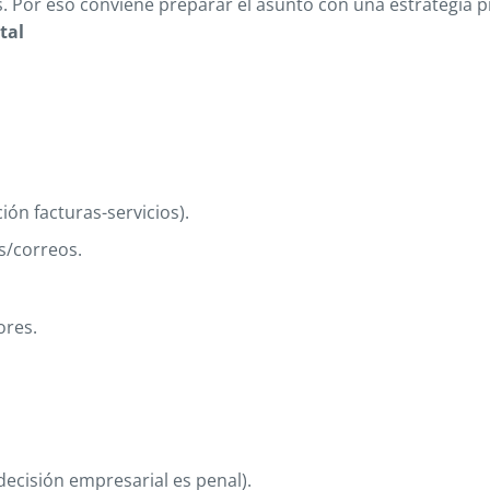
os. Por eso conviene preparar el asunto con una estrategia 
tal
ción facturas-servicios).
s/correos.
ores.
decisión empresarial es penal).