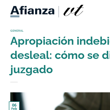
Saltar
al
contenido
GENERAL
Apropiación indebi
desleal: cómo se d
juzgado
06
Feb