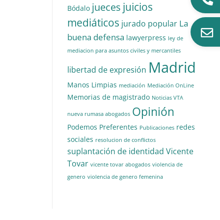
juicios
jueces
Bódalo
mediáticos
La
jurado popular
buena defensa
lawyerpress
ley de
mediacion para asuntos civiles y mercantiles
Madrid
libertad de expresión
Manos Limpias
mediación
Mediación OnLine
Memorias de magistrado
Noticias VTA
Opinión
nueva rumasa abogados
Podemos
Preferentes
redes
Publicaciones
sociales
resolucion de conflictos
suplantación de identidad
Vicente
Tovar
vicente tovar abogados
violencia de
genero
violencia de genero femenina