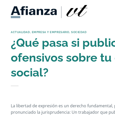
Saltar
al
contenido
ACTUALIDAD
,
EMPRESA Y EMPRESARIO
,
SOCIEDAD
¿Qué pasa si publi
ofensivos sobre t
social?
La libertad de expresión es un derecho fundamental, 
pronunciado la jurisprudencia: Un trabajador que pu