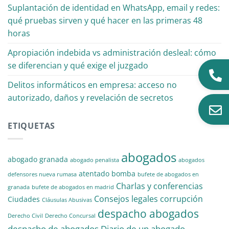
Suplantación de identidad en WhatsApp, email y redes:
qué pruebas sirven y qué hacer en las primeras 48
horas
Apropiación indebida vs administración desleal: cómo
se diferencian y qué exige el juzgado
Delitos informáticos en empresa: acceso no
autorizado, daños y revelación de secretos
ETIQUETAS
abogados
abogado granada
abogado penalista
abogados
atentado
bomba
defensores nueva rumasa
bufete de abogados en
Charlas y conferencias
granada
bufete de abogados en madrid
Consejos legales
corrupción
Ciudades
Cláusulas Abusivas
despacho abogados
Derecho Civil
Derecho Concursal
despacho de abogados
Diario de un abogado