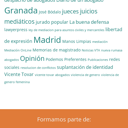
Granada
juicios
jueces
José Bódalo
mediáticos
La buena defensa
jurado popular
libertad
lawyerpress
ley de mediacion para asuntos civiles y mercantiles
Madrid
de expresión
Manos Limpias
mediación
Memorias de magistrado
Mediación OnLine
Noticias VTA
nueva rumasa
Opinión
Podemos
Preferentes
redes
abogados
Publicaciones
suplantación de identidad
sociales
resolucion de conflictos
Vicente Tovar
vicente tovar abogados
violencia de genero
violencia de
genero femenina
Formamos parte de: