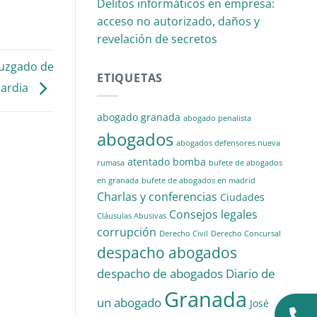
Delitos informáticos en empresa:
acceso no autorizado, daños y
revelación de secretos
Juzgado de
ETIQUETAS
ardia
abogado granada
abogado penalista
abogados
abogados defensores nueva
atentado
bomba
rumasa
bufete de abogados
en granada
bufete de abogados en madrid
Charlas y conferencias
Ciudades
Consejos legales
Cláusulas Abusivas
corrupción
Derecho Civil
Derecho Concursal
despacho abogados
despacho de abogados
Diario de
Granada
un abogado
José