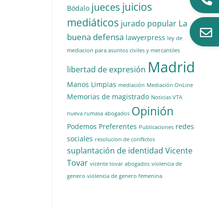
juicios
jueces
Bódalo
mediáticos
La
jurado popular
buena defensa
lawyerpress
ley de
mediacion para asuntos civiles y mercantiles
Madrid
libertad de expresión
Manos Limpias
mediación
Mediación OnLine
Memorias de magistrado
Noticias VTA
Opinión
nueva rumasa abogados
Podemos
Preferentes
redes
Publicaciones
sociales
resolucion de conflictos
suplantación de identidad
Vicente
Tovar
vicente tovar abogados
violencia de
genero
violencia de genero femenina