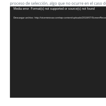
proceso de selección, algo que no ocurre en el caso
Reproductor
Media error: Format(s) not supported or source(s) not found
de
Descargar archivo: http://vicentetovar.com/wp-content/uploads/2018/07/ScreenRec
vídeo