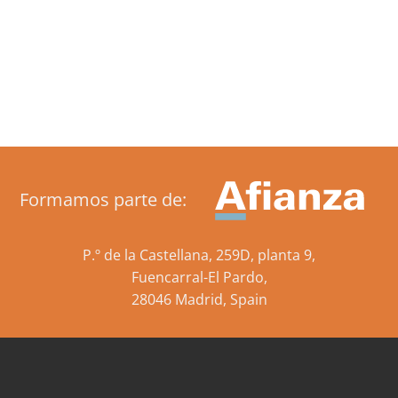
Formamos parte de:
P.º de la Castellana, 259D, planta 9,
Fuencarral-El Pardo,
28046 Madrid, Spain