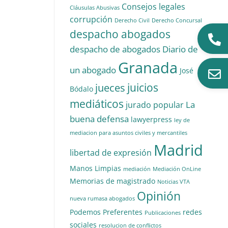
Consejos legales
Cláusulas Abusivas
corrupción
Derecho Civil
Derecho Concursal
despacho abogados
despacho de abogados
Diario de
Granada
un abogado
José
juicios
jueces
Bódalo
mediáticos
La
jurado popular
buena defensa
lawyerpress
ley de
mediacion para asuntos civiles y mercantiles
Madrid
libertad de expresión
Manos Limpias
mediación
Mediación OnLine
Memorias de magistrado
Noticias VTA
Opinión
nueva rumasa abogados
Podemos
Preferentes
redes
Publicaciones
sociales
resolucion de conflictos