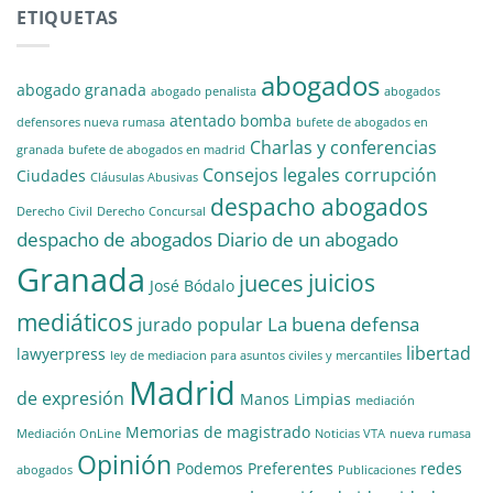
ETIQUETAS
abogados
abogado granada
abogado penalista
abogados
atentado
bomba
defensores nueva rumasa
bufete de abogados en
Charlas y conferencias
granada
bufete de abogados en madrid
Consejos legales
corrupción
Ciudades
Cláusulas Abusivas
despacho abogados
Derecho Civil
Derecho Concursal
despacho de abogados
Diario de un abogado
Granada
juicios
jueces
José Bódalo
mediáticos
La buena defensa
jurado popular
libertad
lawyerpress
ley de mediacion para asuntos civiles y mercantiles
Madrid
de expresión
Manos Limpias
mediación
Memorias de magistrado
Mediación OnLine
Noticias VTA
nueva rumasa
Opinión
Podemos
Preferentes
redes
abogados
Publicaciones