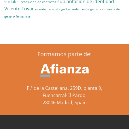
suplantación de identidad
sociales
resolucion de conflictos
Vicente Tovar
vicente tovar abogados
violencia de genero
violencia de
genero femenina
Formamos parte de:
P.º de la Castellana, 259D, planta 9,
Fuencarral-El Pardo,
28046 Madrid, Spain