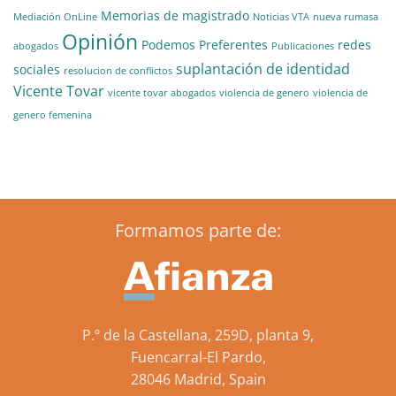
Memorias de magistrado
Mediación OnLine
Noticias VTA
nueva rumasa
Opinión
Podemos
Preferentes
redes
abogados
Publicaciones
suplantación de identidad
sociales
resolucion de conflictos
Vicente Tovar
vicente tovar abogados
violencia de genero
violencia de
genero femenina
Formamos parte de:
P.º de la Castellana, 259D, planta 9,
Fuencarral-El Pardo,
28046 Madrid, Spain