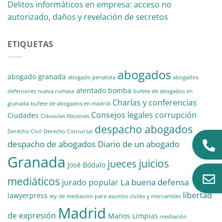
Delitos informáticos en empresa: acceso no
autorizado, daños y revelación de secretos
ETIQUETAS
abogados
abogado granada
abogado penalista
abogados
atentado
bomba
defensores nueva rumasa
bufete de abogados en
Charlas y conferencias
granada
bufete de abogados en madrid
Consejos legales
corrupción
Ciudades
Cláusulas Abusivas
despacho abogados
Derecho Civil
Derecho Concursal
despacho de abogados
Diario de un abogado
Granada
juicios
jueces
José Bódalo
mediáticos
La buena defensa
jurado popular
libertad
lawyerpress
ley de mediacion para asuntos civiles y mercantiles
Madrid
de expresión
Manos Limpias
mediación