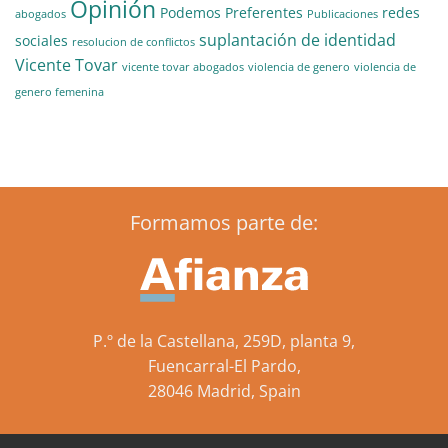
Opinión
Podemos
Preferentes
redes
abogados
Publicaciones
suplantación de identidad
sociales
resolucion de conflictos
Vicente Tovar
vicente tovar abogados
violencia de genero
violencia de
genero femenina
Formamos parte de:
P.º de la Castellana, 259D, planta 9,
Fuencarral-El Pardo,
28046 Madrid, Spain