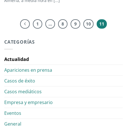
Almería, a media hora en [...]
1
…
8
9
10
11
CATEGORÍAS
Actualidad
Apariciones en prensa
Casos de éxito
Casos mediáticos
Empresa y empresario
Eventos
General