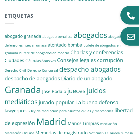
ETIQUETAS
abogados
abogado granada
abogado penalista
abogados
atentado
bomba
defensores nueva rumasa
bufete de abogados en
Charlas y conferencias
granada
bufete de abogados en madrid
Consejos legales
corrupción
Ciudades
Cláusulas Abusivas
despacho abogados
Derecho Civil
Derecho Concursal
despacho de abogados
Diario de un abogado
Granada
juicios
jueces
José Bódalo
mediáticos
La buena defensa
jurado popular
libertad
lawyerpress
ley de mediacion para asuntos civiles y mercantiles
Madrid
de expresión
Manos Limpias
mediación
Memorias de magistrado
Mediación OnLine
Noticias VTA
nueva rumasa