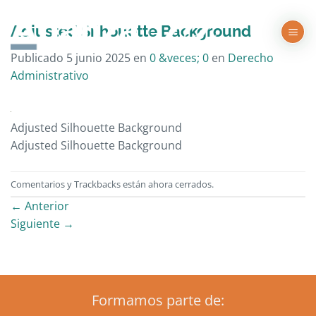
Saltar
al
Adjusted Silhouette Background
contenido
Publicado
5 junio 2025
en
0 &veces; 0
en
Derecho
Administrativo
Adjusted Silhouette Background
Adjusted Silhouette Background
Comentarios y Trackbacks están ahora cerrados.
←
Anterior
Siguiente
→
Formamos parte de: