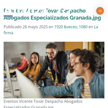
Saltar
al
Eventos Vicente Tovar Despacho
contenido
Abogados Especializados Granada.jpg
Publicado
26 mayo 2025
en
1920 &veces; 1080
en
La
firma
Eventos Vicente Tovar Despacho Abogados
Especializados Granada.jpg