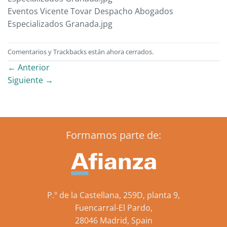
Eventos Vicente Tovar Despacho Abogados
Especializados Granada.jpg
Comentarios y Trackbacks están ahora cerrados.
←
Anterior
Siguiente
→
Formamos parte de:
P.º de la Castellana, 259D, planta 9,
Fuencarral-El Pardo,
28046 Madrid, Spain